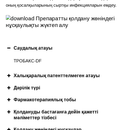
оның қосалқыларының сыртқы инфекцияларын емдеу.
Препаратты қолдану жөніндегі
нұсқаулықты жүктеп алу
Саудалық атауы
ТРОБАКС-DF
Халықаралық патенттелмеген атауы
Дәрілік түрі
Фармакотерапиялық тобы
Қолдануды бастағанға дейін қажетті
мәліметтер тізбесі
Қолдануға болмайтын жағдайлар
Қолдану жөніндегі нұсқаулар