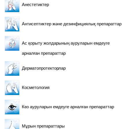
Анестетиктер
Антисептиктер және дезинфициялық препараттар
Ас қорыту жолдарының ауруларын емдеуге
арналған препараттар
Дерматопротекторлар
Косметология
Көз ауруларын емдеуге арналған препараттар
Емдеу ұзақтығы
Мұрын препараттары