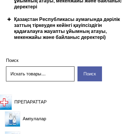
ұйымның атауы, мекенжайы және байланыс
Басқа дәрілік препараттармен өзара әрекеттесуі
деректері
Қазақстан Республикасы аумағында дәрілік
заттың тіркеуден кейінгі қауіпсіздігін
қадағалауға жауапты ұйымның атауы,
мекенжайы және байланыс деректері)
Поиск
Енгізу әдісі және жолы
Поиск
ПРЕПАРАТТАР
Ампулалар
Арнайы ескертулер