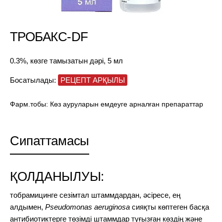
ТРОБАКС-DF
0.3%, көзге тамызатын дәрі, 5 мл
Босатылады:
РЕЦЕПТ АРҚЫЛЫ
Фарм.тобы:
Көз ауруларын емдеуге арналған препараттар
Сипаттамасы
ҚОЛДАНЫЛУЫ:
тобрамицинге сезімтал штаммдардан, әсіресе, ең
алдымен,
Pseudomonas aeruginosa
сияқты көптеген басқа
антибиотиктерге төзімді штаммдар туғызған көздің және