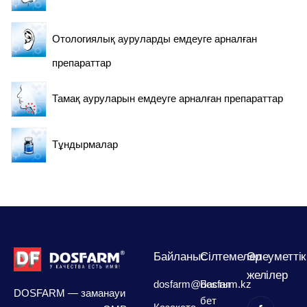
Артық дозаланған жағдайда қолданылуы қажет
Отологиялық ауруларды емдеуге арналған
шаралар
препараттар
Тамақ ауруларын емдеуге арналған препараттар
Тұндырмалар
Байланыс
Сілтемелер
Әлеуметтік
желілер
dosfarm@dosfarm.kz
Басты
Дәрілік препаратты қолдану тәсілін түсіндіру
DOSFARM — заманауи
бет
үшін медициналық қызметкер кеңесіне жүгіну