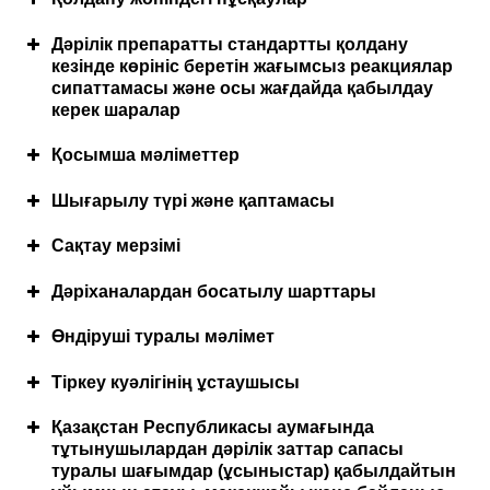
Дозалау режимі
Дәрілік препаратты стандартты қолдану
кезінде көрініс беретін жағымсыз реакциялар
сипаттамасы және осы жағдайда қабылдау
керек шаралар
Қосымша мәліметтер
Қолдану кезінде қажетті сақтық шаралары
Дәрілік препараттың құрамы
Шығарылу түрі және қаптамасы
Сақтау мерзімі
Дәріханалардан босатылу шарттары
Өндіруші туралы мәлімет
Тіркеу куәлігінің ұстаушысы
Қазақстан Республикасы аумағында
Сақтау шарттары
Сыртқы түрінің, иісінің, дәмінің сипаттамасы
тұтынушылардан дәрілік заттар сапасы
туралы шағымдар (ұсыныстар) қабылдайтын