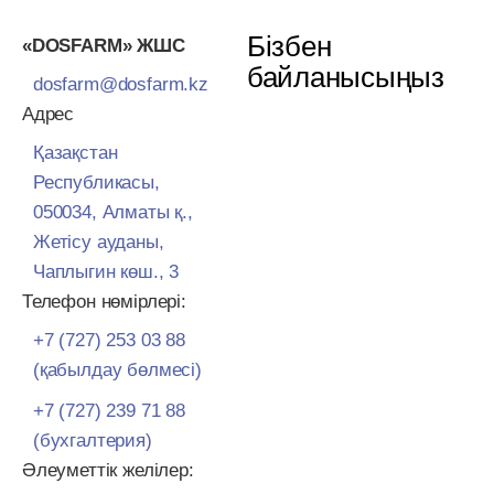
Бізбен
«DOSFARM» ЖШС
байланысыңыз
dosfarm@dosfarm.kz
Адрес
Қазақстан
Республикасы,
050034, Алматы қ.,
Жетісу ауданы,
Чаплыгин көш., 3
Телефон нөмірлері:
+7 (727) 253 03 88
(қабылдау бөлмесі)
+7 (727) 239 71 88
(бухгалтерия)
Әлеуметтік желілер: