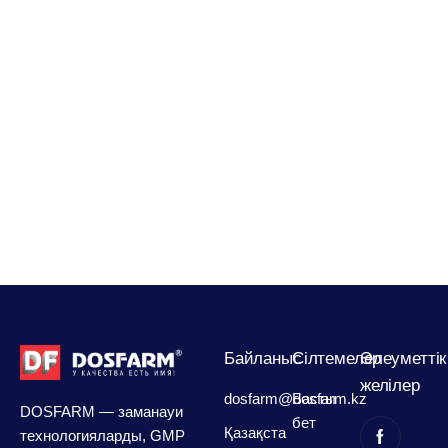
Байланыс
Сілтемелер
Әлеуметтік
желілер
dosfarm@dosfarm.kz
Басты
DOSFARM — заманауи
бет
Қазақста
технологияларды, GMP