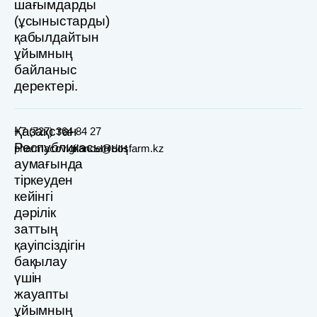
шағымдарды
(ұсыныстарды)
қабылдайтын
ұйымның
байланыс
деректері.
Қазақстан
+7 (727) 364 84 27
Республикасының
pharmacovigilance@dosfarm.kz
аумағында
тіркеуден
кейінгі
дәрілік
заттың
қауіпсіздігін
бақылау
үшін
жауапты
ұйымның