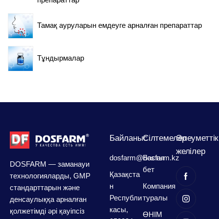
Тамақ ауруларын емдеуге арналған препараттар
Тұндырмалар
Байланыс
Сілтемелер
Әлеуметтік
желілер
dosfarm@dosfarm.kz
Басты
DOSFARM — заманауи
бет
Қазақста
технологияларды, GMP
н
Компания
стандарттарын және
Республи
туралы
денсаулыққа арналған
касы,
қолжетімді әрі қауіпсіз
ӨНІМ