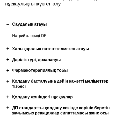
нұсқаулықты жүктеп алу
Саудалық атауы
Натрий хлориді-DF
Халықаралық патенттелмеген атауы
Дәрілік түрі, дозалануы
Фармакотерапиялық тобы
Қолдану басталуына дейін қажетті мәліметтер
тізбесі
Қолдануға болмайтын жағдайлар
Қолдану жөніндегі нұсқаулар
Дозалау режимі
ДП стандартты қолдану кезінде көрініс беретін
жағымсыз реакциялар сипаттамасы және осы