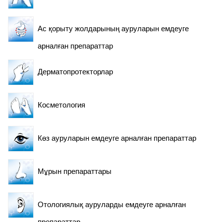
Ас қорыту жолдарының ауруларын емдеуге
Арнайы
сақтандырулар
арналған препараттар
Дерматопротекторлар
Косметология
Көз ауруларын емдеуге арналған препараттар
Мұрын препараттары
Отологиялық ауруларды емдеуге арналған
препараттар