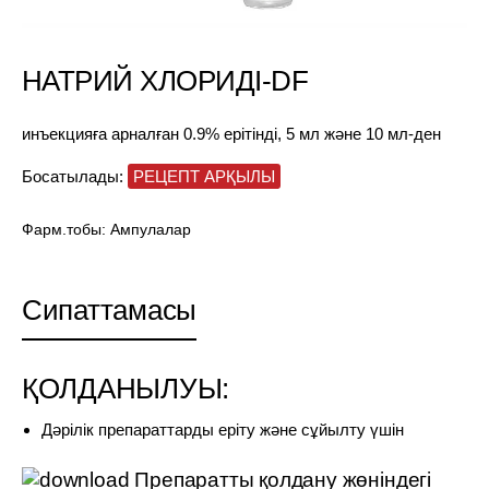
НАТРИЙ ХЛОРИДІ-DF
инъекцияға арналған 0.9% ерітінді, 5 мл және 10 мл-ден
Босатылады:
РЕЦЕПТ АРҚЫЛЫ
Фарм.тобы:
Ампулалар
Сипаттамасы
ҚОЛДАНЫЛУЫ:
Дәрілік препараттарды еріту және сұйылту үшін
Препаратты қолдану жөніндегі