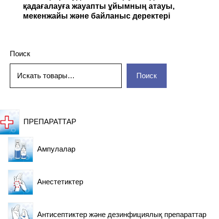
қадағалауға жауапты ұйымның атауы,
мекенжайы және байланыс деректері
Дәрілік препаратты қолдану тәсілін түсіндіру
үшін медициналық қызметкер кеңесіне жүгіну
жөніндегі кеңестер
Поиск
Басқа дәрілік препараттармен өзара
Поиск
әрекеттесуі
ПРЕПАРАТТАР
Ампулалар
Анестетиктер
Антисептиктер және дезинфициялық препараттар