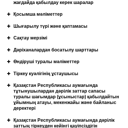
жағдайда қабылдау керек шаралар
Қолдану кезінде қажетті
сақтандыру
шаралары
Қосымша мәліметтер
Дәрілік препарат құрамы
Шығарылу түрі және қаптамасы
Сақтау мерзімі
Дәріханалардан босатылу шарттары
Енгізу әдісі және жолы
Өндіруші туралы мәліметтер
Сыртқы түрінің, иісінің, дәмінің сипаттамасы
Тіркеу куәлігінің ұстаушысы
Сақтау шарттары
Қазақстан Республикасы аумағында
Артық дозалану жағдайында қабылдау қажет
тұтынушылардан дәрілік заттар сапасы
болатын шаралар
туралы шағымдар (ұсыныстар) қабылдайтын
ұйымның атауы, мекенжайы және байланыс
деректері
Қазақстан Республикасы аумағында дәрілік
заттың тіркеуден кейінгі қауіпсіздігін