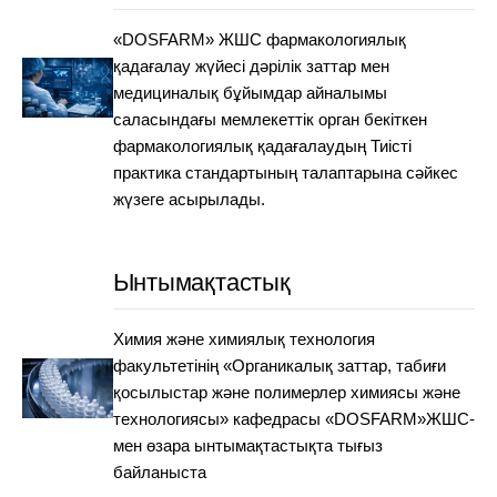
«DOSFARM» ЖШС фармакологиялық
қадағалау жүйесі дәрілік заттар мен
медициналық бұйымдар айналымы
саласындағы мемлекеттік орган бекіткен
фармакологиялық қадағалаудың Тиісті
практика стандартының талаптарына сәйкес
жүзеге асырылады.
Ынтымақтастық
Химия және химиялық технология
факультетінің «Органикалық заттар, табиғи
қосылыстар және полимерлер химиясы және
технологиясы» кафедрасы «DOSFARM»ЖШС-
мен өзара ынтымақтастықта тығыз
байланыста