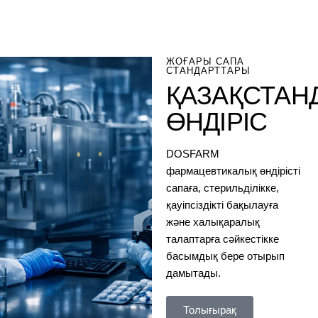
ЖОҒАРЫ САПА
СТАНДАРТТАРЫ
ҚАЗАҚСТАН
ӨНДІРІС
DOSFARM
фармацевтикалық өндірісті
сапаға, стерильділікке,
қауіпсіздікті бақылауға
және халықаралық
талаптарға сәйкестікке
басымдық бере отырып
дамытады.
Толығырақ