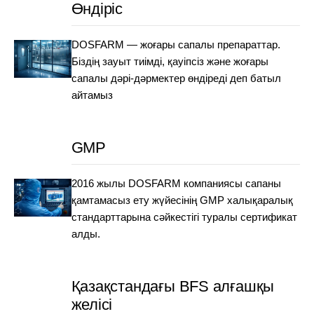
Өндіріс
DOSFARM — жоғары сапалы препараттар.
Біздің зауыт тиімді, қауіпсіз және жоғары
сапалы дәрі-дәрмектер өндіреді деп батыл
айтамыз
GMP
2016 жылы DOSFARM компаниясы сапаны
қамтамасыз ету жүйесінің GMP халықаралық
стандарттарына сәйкестігі туралы сертификат
алды.
Қазақстандағы BFS алғашқы
желісі