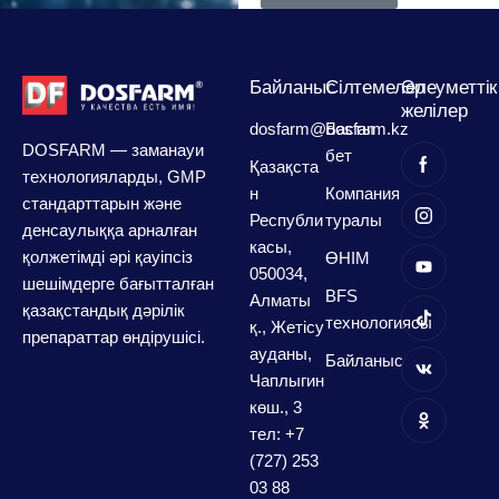
Байланыс
Сілтемелер
Әлеуметтік
желілер
dosfarm@dosfarm.kz
Басты
DOSFARM — заманауи
бет
Қазақста
технологияларды, GMP
н
Компания
стандарттарын және
Республи
туралы
денсаулыққа арналған
касы,
қолжетімді әрі қауіпсіз
ӨНІМ
050034,
шешімдерге бағытталған
BFS
Алматы
қазақстандық дәрілік
технологиясы
қ., Жетісу
препараттар өндірушісі.
ауданы,
Байланыс
Чаплыгин
көш., 3
тел: +7
(727) 253
03 88