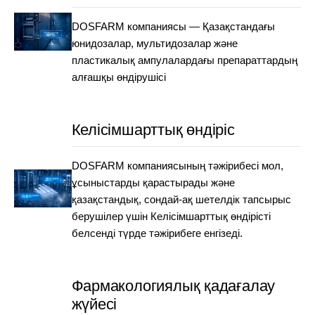
DOSFARM компаниясы — Қазақстандағы
юнидозалар, мультидозалар және
пластикалық ампулалардағы препараттардың
алғашқы өндірушісі
Келісімшарттық өндіріс
DOSFARM компаниясының тәжірибесі мол,
ұсыныстарды қарастырады және
қазақстандық, сондай-ақ шетелдік тапсырыс
берушілер үшін Келісімшарттық өндірісті
белсенді түрде тәжірибеге енгізеді.
Фармакологиялық қадағалау
жүйесі