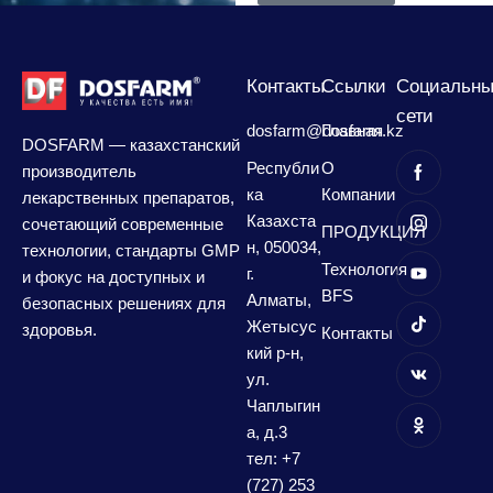
Контакты
Сcылки
Социальны
сети
dosfarm@dosfarm.kz
Главная
DOSFARM — казахстанский
Республи
О
производитель
ка
Компании
лекарственных препаратов,
Казахста
сочетающий современные
ПРОДУКЦИЯ
н, 050034,
технологии, стандарты GMP
Технология
г.
и фокус на доступных и
BFS
Алматы,
безопасных решениях для
Жетысус
здоровья.
Контакты
кий р-н,
ул.
Чаплыгин
а, д.3
тел: +7
(727) 253