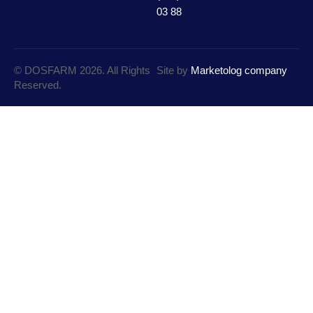
03 88
© DOSFARM 2026. All Rights
Site by
Marketolog company
Reserved.