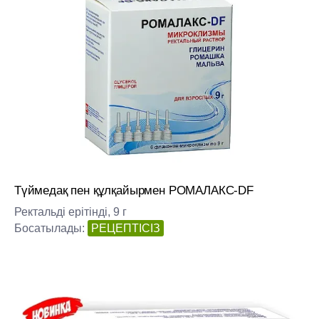
Түймедақ пен құлқайырмен РОМАЛАКС-DF
Ректальді ерітінді, 9 г
Босатылады:
РЕЦЕПТІСІЗ