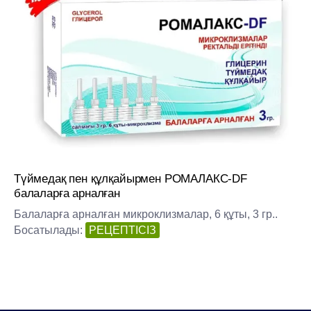
Түймедақ пен құлқайырмен РОМАЛАКС-DF
балаларға арналған
Балаларға арналған микроклизмалар, 6 құты, 3 гр..
Босатылады:
РЕЦЕПТІСІЗ