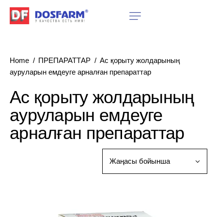
Home
ПРЕПАРАТТАР
Ас қорыту жолдарының
ауруларын емдеуге арналған препараттар
Ас қорыту жолдарының
ауруларын емдеуге
арналған препараттар