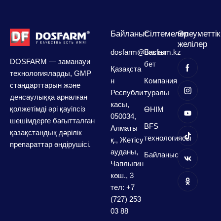
Байланыс
Сілтемелер
Әлеуметтік
желілер
dosfarm@dosfarm.kz
Басты
DOSFARM — заманауи
бет
Қазақста
технологияларды, GMP
н
Компания
стандарттарын және
Республи
туралы
денсаулыққа арналған
касы,
қолжетімді әрі қауіпсіз
ӨНІМ
050034,
шешімдерге бағытталған
BFS
Алматы
қазақстандық дәрілік
технологиясы
қ., Жетісу
препараттар өндірушісі.
ауданы,
Байланыс
Чаплыгин
көш., 3
тел: +7
(727) 253
03 88