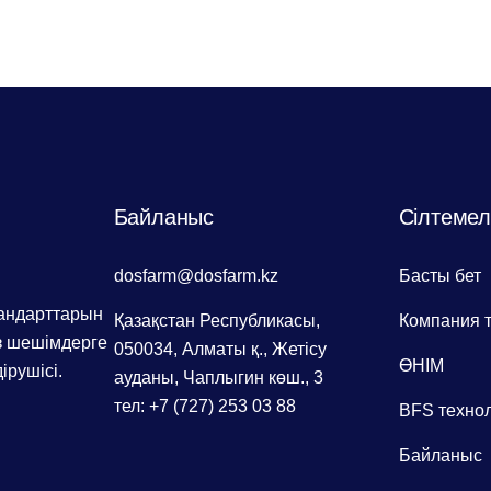
Байланыс
Сілтеме
dosfarm@dosfarm.kz
Басты бет
андарттарын
Қазақстан Республикасы,
Компания 
із шешімдерге
050034, Алматы қ., Жетісу
ӨНІМ
ірушісі.
ауданы, Чаплыгин көш., 3
тел: +7 (727) 253 03 88
BFS техно
Байланыс