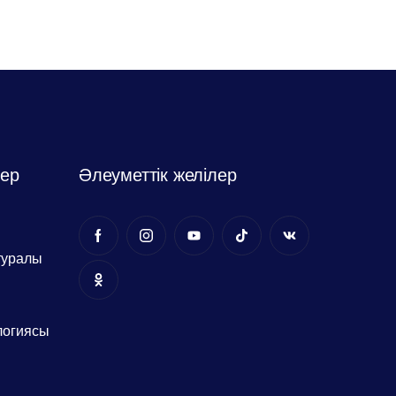
лер
Әлеуметтік желілер
туралы
логиясы