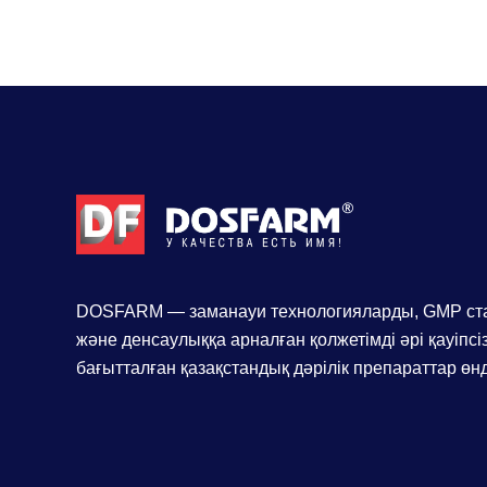
DOSFARM — заманауи технологияларды, GMP ст
және денсаулыққа арналған қолжетімді әрі қауіпс
бағытталған қазақстандық дәрілік препараттар өнд