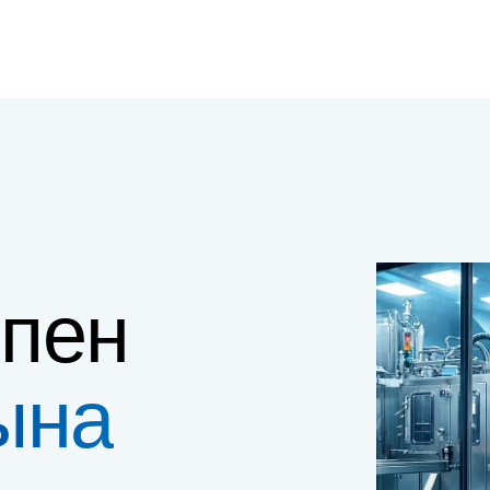
 пен
ына