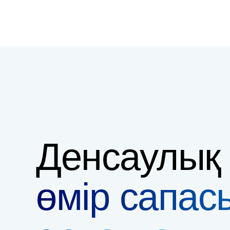
Денсаулық
өмір сапас