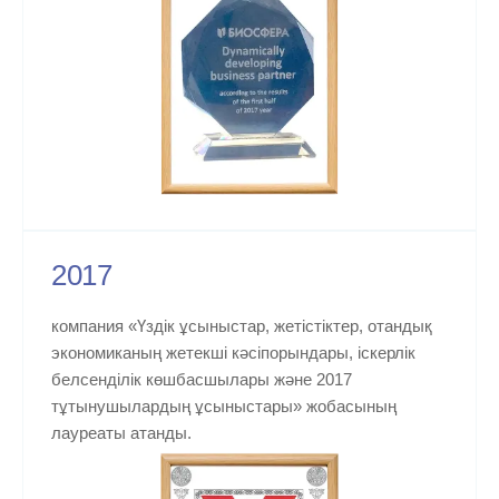
2017
компания «Үздік ұсыныстар, жетістіктер, отандық
экономиканың жетекші кәсіпорындары, іскерлік
белсенділік көшбасшылары және 2017
тұтынушылардың ұсыныстары» жобасының
лауреаты атанды.