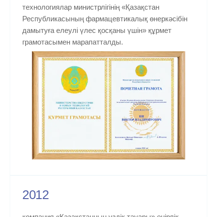
технологиялар министрлігінің «Қазақстан
Республикасының фармацевтикалық өнеркәсібін
дамытуға елеулі үлес қосқаны үшін» құрмет
грамотасымен марапатталды.
2012
компания «Қазақстанның үздік тауары» өңірлік