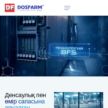
Денсаулық пен
өмір сапасына
арналған