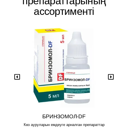
препараттарының
ассортименті
Көру
ДОРТИМОЛ-DF
ар
Көз ауруларын емдеуге арналған препараттар