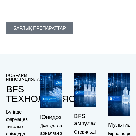
БАРЛЫҚ ПРЕПАРАТТАР
DOSFARM
ИННОВАЦИЯЛАРЫ
BFS
ТЕХНОЛОГИЯСЫ
Бүгінде
BFS
Юнидозалар
фармацев
ампулалары
Мультидо
Дәл қолдануға
тикалық
Стерильділік
арналған жеке
Бірнеше рет
өнімдерді