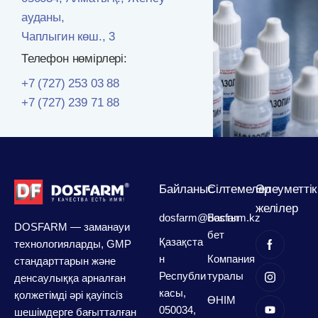
ауданы,
Чаплыгин көш., 3
Телефон нөмірлері:
+7 (727) 253 03 88
+7 (727) 239 71 88
Байланыс
Сілтемелер
Әлеуметтік
желілер
dosfarm@dosfarm.kz
Басты
DOSFARM — заманауи
бет
Қазақста
технологияларды, GMP
н
Компания
стандарттарын және
Республи
туралы
денсаулыққа арналған
касы,
қолжетімді әрі қауіпсіз
ӨНІМ
050034,
шешімдерге бағытталған