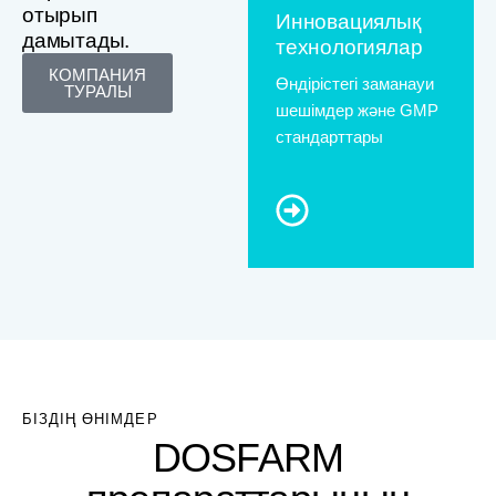
отырып
Инновациялық
дамытады.
технологиялар
КОМПАНИЯ
Өндірістегі заманауи
ТУРАЛЫ
шешімдер және GMP
стандарттары
БІЗДІҢ ӨНІМДЕР
DOSFARM