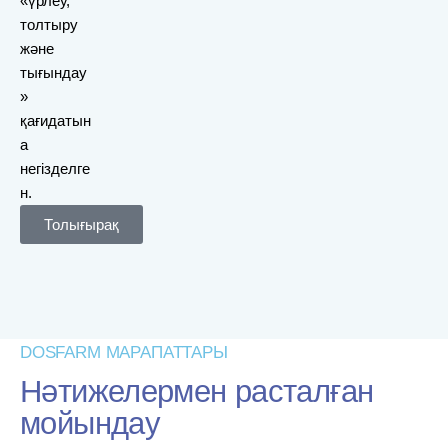
«үрлеу,
толтыру
және
тығындау
»
қағидатын
а
негізделге
н.
Толығырақ
DOSFARM МАРАПАТТАРЫ
Нәтижелермен расталған
мойындау