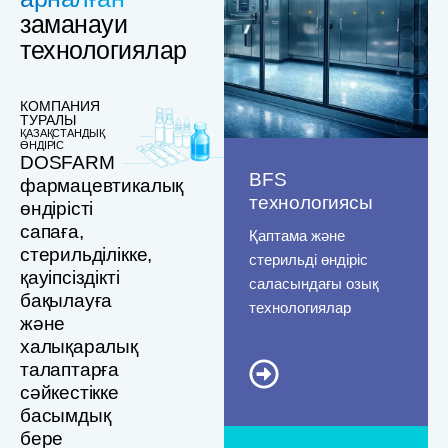
заманауи
технологиялар
КОМПАНИЯ
ТУРАЛЫ
ҚАЗАҚСТАНДЫҚ
ӨНДІРІС
DOSFARM
BFS
фармацевтикалық
технологиясы
өндірісті
сапаға,
Қаптама және
стерильділікке,
стерильді өндіріс
қауіпсіздікті
саласындағы озық
бақылауға
технологиялар
және
халықаралық
талаптарға
сәйкестікке
басымдық
бере