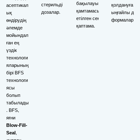
бақылауы
стерильді
қолдануға ар
асептикал
қамтамасыз
дозалар.
ыңғайлы дәрі
ық
етілген сенімді
формалар.
өндірудің
қаптама.
әлемде
мойындал
ған ең
үздік
технологи
яларының
бірі BFS
технологи
ясы
болып
табылады
. BFS,
яғни
Blow-Fill-
Seal
,