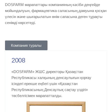
DOSFARM марапаттары компанияның кәсіби деңгейде
мойындалуын, фармацевтика саласының дамуына қосқан
үлесін және шығарылатын өнім сапасына деген тұрақты
сенімді көрсетеді.
Компания туралы
2008
«DOSFARM» ЖШС директоры Қазақстан
Республикасы халқының денсаулығын қорғау
ісіндегі ерекше еңбегі үшін «Қазақстан
Республикасының Денсаулық сақтау үздігі»
төсбелгісімен марапатталды.