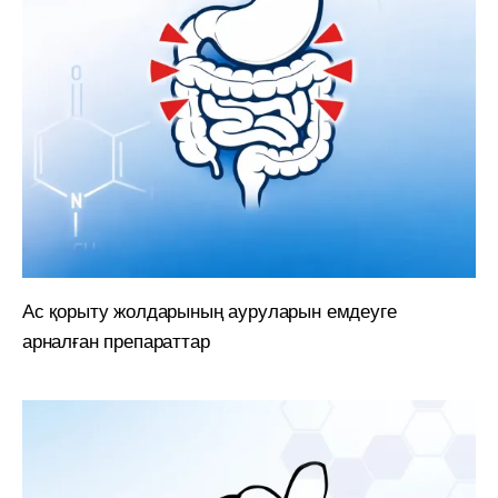
Ас қорыту жолдарының ауруларын емдеуге
арналған препараттар