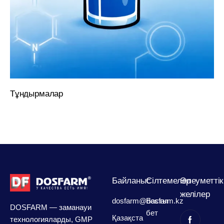
Тұндырмалар
Байланыс
Сілтемелер
Әлеуметтік
желілер
dosfarm@dosfarm.kz
Басты
DOSFARM — заманауи
бет
Қазақста
технологияларды, GMP