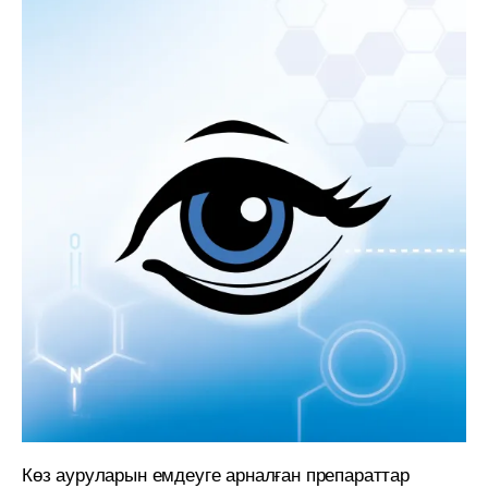
Көз ауруларын емдеуге арналған препараттар