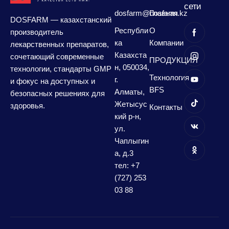
сети
dosfarm@dosfarm.kz
Главная
DOSFARM — казахстанский
Республи
О
производитель
ка
Компании
лекарственных препаратов,
Казахста
сочетающий современные
ПРОДУКЦИЯ
н, 050034,
технологии, стандарты GMP
Технология
г.
и фокус на доступных и
BFS
Алматы,
безопасных решениях для
Жетысус
здоровья.
Контакты
кий р-н,
ул.
Чаплыгин
а, д.3
тел: +7
(727) 253
03 88