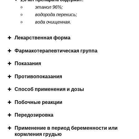
этанол 96%;
водорода перекись;
вода очищенная.
Лекарственная форма
Фармакотерапевтичеcкая группа
Взаимодействия с другими лекарственными
Показания
препаратами
Противопоказания
Способ применения и дозы
Побочные реакции
—
Передозировка
Применение в период беременности или
кормления грудью