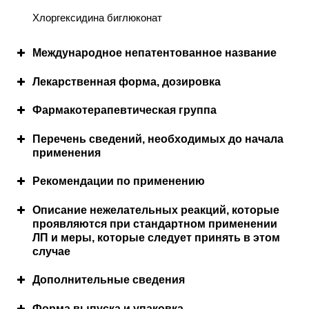
Хлоргексидина биглюконат
Международное непатентованное название
Лекарственная форма, дозировка
Фармакотерапевтичеcкая группа
Перечень сведений, необходимых до начала
применения
Противопоказания
Рекомендации по применению
Режим дозирования
Описание нежелательных реакций, которые
проявляются при стандартном применении
ЛП и меры, которые следует принять в этом
случае
Дополнительные сведения
Состав лекарственного препарата
Необходимые меры предосторожности при
Форма выпуска и упаковка