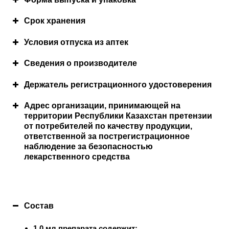
применении
Срок хранения
Условия отпуска из аптек
Сведения о производителе
Условия хранения
Держатель регистрационного удостоверения
Адрес организации, принимающей на
территории Республики Казахстан претензии
от потребителей по качеству продукции,
Меры, которые необходимо принять в случае
ответственной за пострегистрационное
наблюдение за безопасностью
передозировки
лекарственного средства
Состав
1,0 мл препарата содержит: