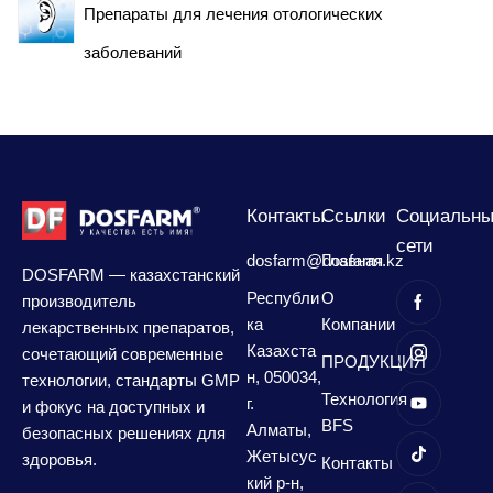
Препараты для лечения отологических
заболеваний
Контакты
Сcылки
Социальны
сети
dosfarm@dosfarm.kz
Главная
DOSFARM — казахстанский
Республи
О
производитель
ка
Компании
лекарственных препаратов,
Казахста
сочетающий современные
ПРОДУКЦИЯ
н, 050034,
технологии, стандарты GMP
Технология
г.
и фокус на доступных и
BFS
Алматы,
безопасных решениях для
Жетысус
здоровья.
Контакты
кий р-н,