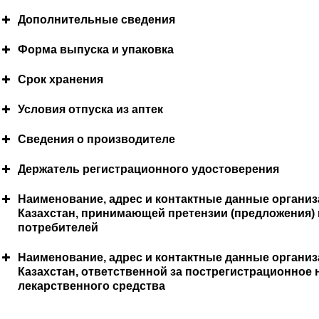
Дополнительные сведения
Необходимые меры предосторожности при прим
Состав лекарственного препарата
Форма выпуска и упаковка
Срок хранения
Особые группы пациентов
Условия отпуска из аптек
Сведения о производителе
Взаимодействия с другими лекарственными пре
Держатель регистрационного удостоверения
Описание внешнего вида, запаха, вкуса
Условия хранения
Наименование, адрес и контактные данные организ
Специальные предупреждения
Метод и путь введения
Казахстан, принимающей претензии (предложения) 
потребителей
Наименование, адрес и контактные данные организ
Казахстан, ответственной за пострегистрационное
лекарственного средства