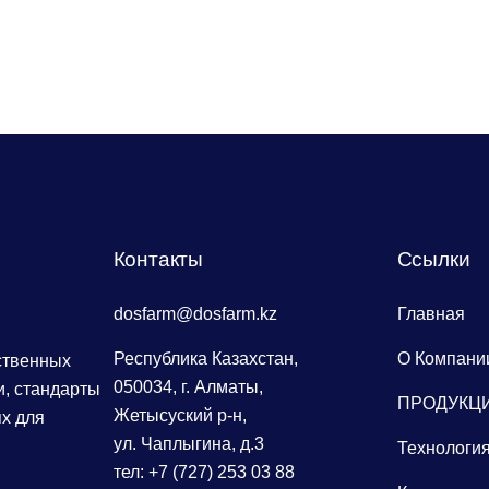
Меры, которые необходимо принять в случае пер
Рекомендации по обращению за консультацией к 
разъяснения способа применения лекарственного
Контакты
Сcылки
dosfarm@dosfarm.kz
Главная
Республика Казахстан,
О Компани
ственных
050034, г. Алматы,
, стандарты
ПРОДУКЦ
Жетысуский р-н,
х для
ул. Чаплыгина, д.3
Технологи
тел: +7 (727) 253 03 88