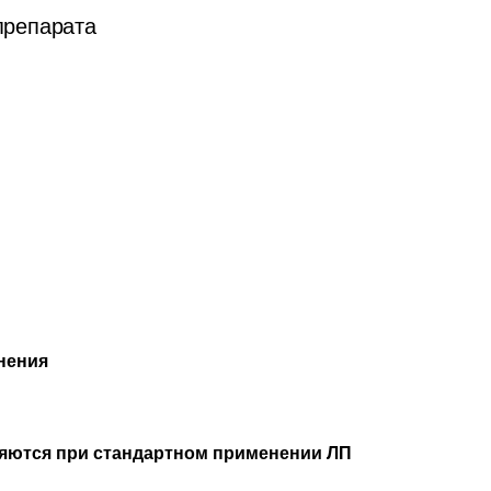
препарата
нения
яются при стандартном применении ЛП