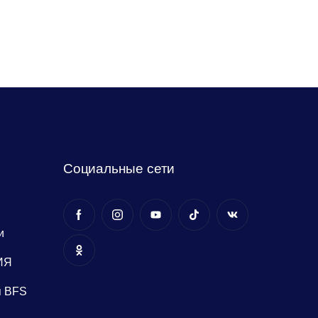
едозировки
медицинскому работнику для
 препарата
Социальные сети
и
ИЯ
я BFS