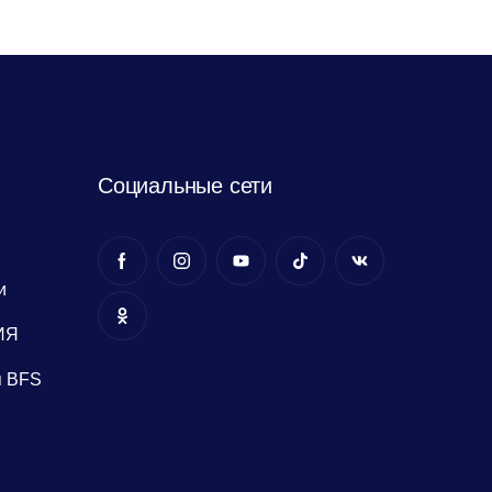
Социальные сети
и
ИЯ
я BFS