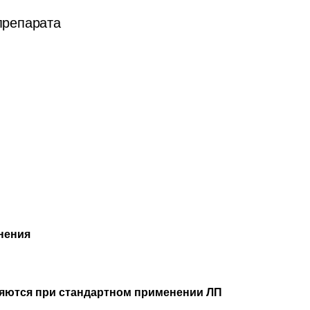
препарата
нения
яются при стандартном применении ЛП