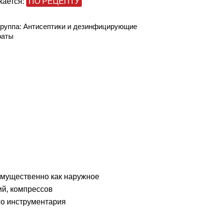
кается:
ПО РЕЦЕПТУ
группа:
Антисептики и дезинфицирующие
раты
имущественно как наружное
ий, компрессов
го инструментария