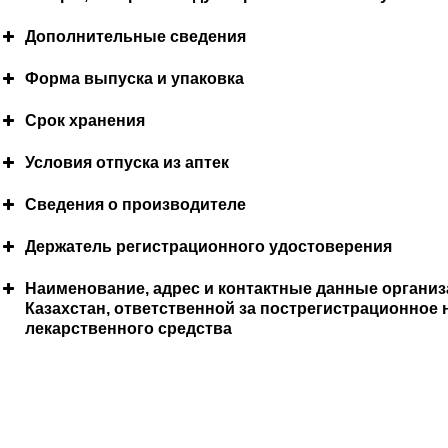
Необходимые меры предосторожности при прим
Дополнительные сведения
Состав лекарственного препарата
Форма выпуска и упаковка
Меры, которые необходимо принять в случае пер
Срок хранения
1 мл препарата содержит:
Взаимодействия с другими лекарственными пре
Рекомендации по обращению за консультацией к 
Условия отпуска из аптек
активное вещество:
этанол 96%
разъяснения способа применения лекарственного
Сведения о производителе
Специальные предупреждения
Условия хранения
вспомогательное вещество:
вода очищенная
Держатель регистрационного удостоверения
Наименование, адрес и контактные данные организ
Казахстан, ответственной за пострегистрационное
Описание внешнего вида, запаха, вкуса
лекарственного средства