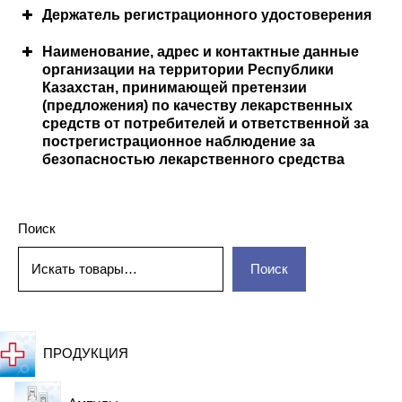
Держатель регистрационного удостоверения
Наименование, адрес и контактные данные
Описание внешнего вида, запаха, вкуса
Условия хранения
организации на территории Республики
Казахстан, принимающей претензии
(предложения) по качеству лекарственных
0
средств от потребителей и ответственной за
пострегистрационное наблюдение за
безопасностью лекарственного средства
Поиск
Поиск
Меры, которые необходимо принять в случае
передозировки
ПРОДУКЦИЯ