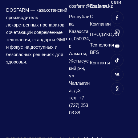
сети
dosfarm@dosfarm.kz
Главная
DOSFARM — казахстанский
Республи
О
производитель
ка
Компании
лекарственных препаратов,
Казахста
сочетающий современные
ПРОДУКЦИЯ
н, 050034,
технологии, стандарты GMP
Технология
г.
и фокус на доступных и
BFS
Алматы,
безопасных решениях для
Жетысус
здоровья.
Контакты
кий р-н,
ул.
Чаплыгин
а, д.3
тел: +7
(727) 253
03 88