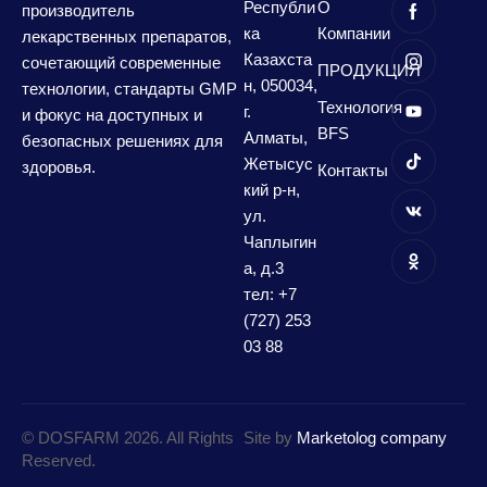
Республи
О
производитель
ка
Компании
лекарственных препаратов,
Казахста
сочетающий современные
ПРОДУКЦИЯ
н, 050034,
технологии, стандарты GMP
Технология
г.
и фокус на доступных и
BFS
Алматы,
безопасных решениях для
Жетысус
здоровья.
Контакты
кий р-н,
ул.
Чаплыгин
а, д.3
тел: +7
(727) 253
03 88
© DOSFARM 2026. All Rights
Site by
Marketolog company
Reserved.