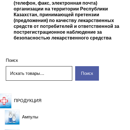
(телефон, факс,
электронная почта)
организации на территории Республики
вспомогательные
борная кислота, вода для
Меры, которые необходимо принять в случае
Необходимые меры предосторожности при
Казахстан, принимающей претензии
вещества:
инъекций
передозировки
(предложения) по качеству
лекарственных
применении
средств от потребителей и ответственной за
пострегистрационное наблюдение за
Описание внешнего вида, запаха, вкуса
безопасностью лекарственного
средства
Поиск
Взаимодействия с другими лекарственными
препаратами
Поиск
Рекомендации по обращению за консультацией к
медицинскому работнику для разъяснения
способа применения лекарственного препарата
ПРОДУКЦИЯ
Ампулы