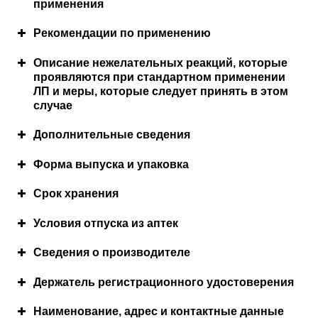
применения
Противопоказания
Рекомендации по применению
Режим дозирования
Описание нежелательных реакций, которые
проявляются при стандартном применении
ЛП и меры, которые следует принять в этом
случае
Дополнительные сведения
Состав лекарственного препарата
Форма выпуска и упаковка
10 мл препарата
Срок хранения
0,03%
0,06%
содержат
Условия отпуска из аптек
активные вещества:
Сведения о производителе
— нафазолина нитрат
3,0 мг
6,0 мг
Условия хранения
Держатель регистрационного удостоверения
Метод и путь введения
— дифенгидрамина
5,0 мг
10,0 мг
Наименование, адрес и контактные данные
гидрохлорид