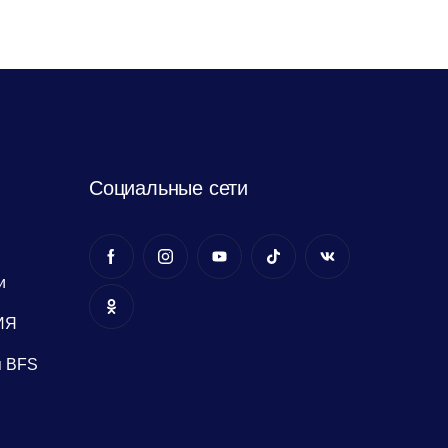
Социальные сети
и
ИЯ
я BFS