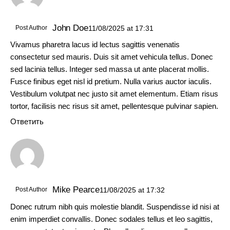
John Doe
Post Author
11/08/2025
at
17:31
Vivamus pharetra lacus id lectus sagittis venenatis
consectetur sed mauris. Duis sit amet vehicula tellus. Donec
sed lacinia tellus. Integer sed massa ut ante placerat mollis.
Fusce finibus eget nisl id pretium. Nulla varius auctor iaculis.
Vestibulum volutpat nec justo sit amet elementum. Etiam risus
tortor, facilisis nec risus sit amet, pellentesque pulvinar sapien.
Ответить
Mike Pearce
Post Author
11/08/2025
at
17:32
Donec rutrum nibh quis molestie blandit. Suspendisse id nisi at
enim imperdiet convallis. Donec sodales tellus et leo sagittis,