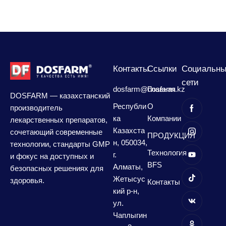
Контакты
Сcылки
Социальны
сети
dosfarm@dosfarm.kz
Главная
DOSFARM — казахстанский
Республи
О
производитель
ка
Компании
лекарственных препаратов,
Казахста
сочетающий современные
ПРОДУКЦИЯ
н, 050034,
технологии, стандарты GMP
Технология
г.
и фокус на доступных и
BFS
Алматы,
безопасных решениях для
Жетысус
здоровья.
Контакты
кий р-н,
ул.
Чаплыгин