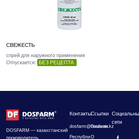
СВЕЖЕСТЬ
спрей для наружного применения
Отпускается:
БЕЗ РЕЦЕПТА
Контакты
Сcылки
Социальны
сети
dosfarm@dosfarm.kz
Главная
DOSFARM — казахстанский
Республи
О
производитель