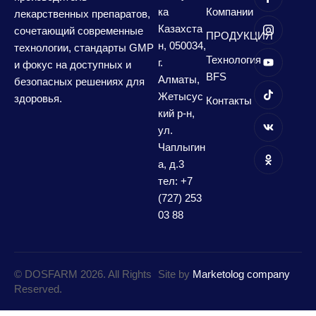
ка
Компании
лекарственных препаратов,
Казахста
сочетающий современные
ПРОДУКЦИЯ
н, 050034,
технологии, стандарты GMP
Технология
г.
и фокус на доступных и
BFS
Алматы,
безопасных решениях для
Жетысус
здоровья.
Контакты
кий р-н,
ул.
Чаплыгин
а, д.3
тел: +7
(727) 253
03 88
© DOSFARM 2026. All Rights
Site by
Marketolog company
Reserved.