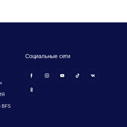
Социальные сети
и
ИЯ
я BFS