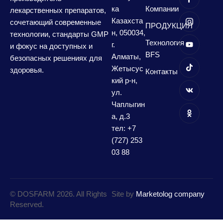
ка
Компании
лекарственных препаратов,
Казахста
сочетающий современные
ПРОДУКЦИЯ
н, 050034,
технологии, стандарты GMP
Технология
г.
и фокус на доступных и
BFS
Алматы,
безопасных решениях для
Жетысус
здоровья.
Контакты
кий р-н,
ул.
Чаплыгин
а, д.3
тел: +7
(727) 253
03 88
© DOSFARM 2026. All Rights
Site by
Marketolog company
Reserved.