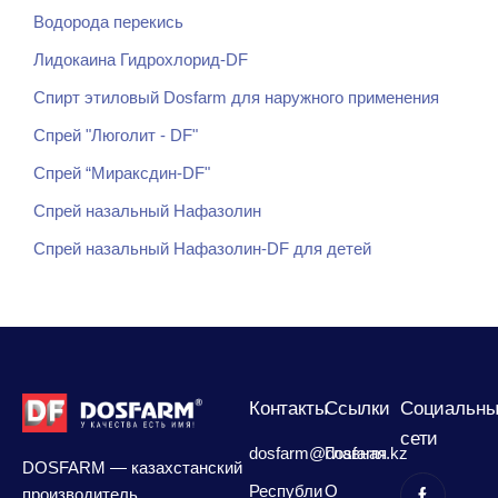
Водорода перекись
Лидокаина Гидрохлорид-DF
Спирт этиловый Dosfarm для наружного применения
Спрей "Люголит - DF"
Спрей “Мираксдин-DF"
Спрей назальный Нафазолин
Спрей назальный Нафазолин-DF для детей
Контакты
Сcылки
Социальны
сети
dosfarm@dosfarm.kz
Главная
DOSFARM — казахстанский
Республи
О
производитель