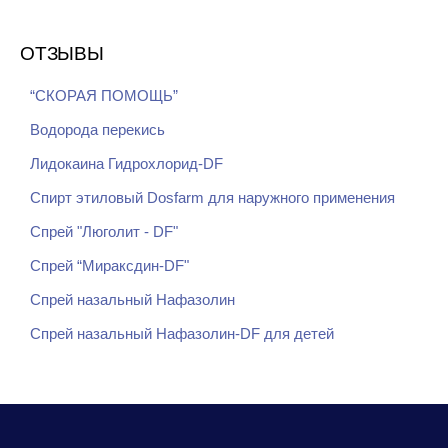
ОТЗЫВЫ
“СКОРАЯ ПОМОЩЬ”
Водорода перекись
Лидокаина Гидрохлорид-DF
Спирт этиловый Dosfarm для наружного применения
Спрей "Люголит - DF"
Спрей “Мираксдин-DF"
Спрей назальный Нафазолин
Спрей назальный Нафазолин-DF для детей