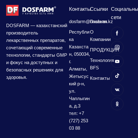
Контакты
Сcылки
Социальны
сети
dosfarm@dosfarm.kz
Главная
DOSFARM — казахстанский
Республи
О
производитель
ка
Компании
лекарственных препаратов,
Казахста
сочетающий современные
ПРОДУКЦИЯ
н, 050034,
технологии, стандарты GMP
Технология
г.
и фокус на доступных и
BFS
Алматы,
безопасных решениях для
Жетысус
здоровья.
Контакты
кий р-н,
ул.
Чаплыгин
а, д.3
тел: +7
(727) 253
03 88