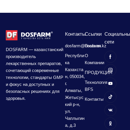
Контакты
Сcылки
Социальны
сети
dosfarm@dosfarm.kz
Главная
DOSFARM — казахстанский
Республи
О
производитель
ка
Компании
лекарственных препаратов,
Казахста
сочетающий современные
ПРОДУКЦИЯ
н, 050034,
технологии, стандарты GMP
Технология
г.
и фокус на доступных и
BFS
Алматы,
безопасных решениях для
Жетысус
здоровья.
Контакты
кий р-н,
ул.
Чаплыгин
а, д.3